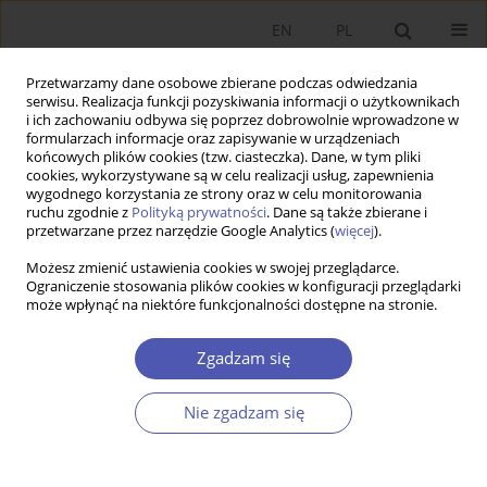
EN
PL
Przetwarzamy dane osobowe zbierane podczas odwiedzania
serwisu. Realizacja funkcji pozyskiwania informacji o użytkownikach
i ich zachowaniu odbywa się poprzez dobrowolnie wprowadzone w
formularzach informacje oraz zapisywanie w urządzeniach
końcowych plików cookies (tzw. ciasteczka). Dane, w tym pliki
cookies, wykorzystywane są w celu realizacji usług, zapewnienia
Autor
Mateusz Mokrogulski
wygodnego korzystania ze strony oraz w celu monitorowania
ruchu zgodnie z
Polityką prywatności
. Dane są także zbierane i
przetwarzane przez narzędzie Google Analytics (
więcej
).
PRACA ORYGINALNA
Możesz zmienić ustawienia cookies w swojej przeglądarce.
Wojna depozytowa w polskim sektorze
Ograniczenie stosowania plików cookies w konfiguracji przeglądarki
bankowym
może wpłynąć na niektóre funkcjonalności dostępne na stronie.
Mateusz Mokrogulski
Zgadzam się
GNPJE 2014;272(4):79-99
DOI
:
https://doi.org/10.33119/GN/100884
Statystyki
Nie zgadzam się
Streszczenie
Artykuł
(PDF)