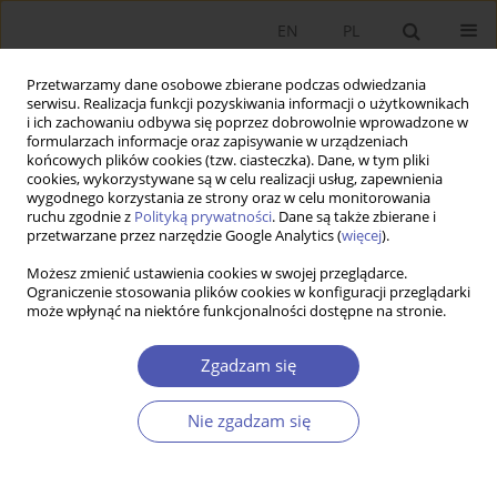
EN
PL
Przetwarzamy dane osobowe zbierane podczas odwiedzania
serwisu. Realizacja funkcji pozyskiwania informacji o użytkownikach
i ich zachowaniu odbywa się poprzez dobrowolnie wprowadzone w
formularzach informacje oraz zapisywanie w urządzeniach
końcowych plików cookies (tzw. ciasteczka). Dane, w tym pliki
cookies, wykorzystywane są w celu realizacji usług, zapewnienia
Autor
Joanna Mackiewicz­‑Łyziak
wygodnego korzystania ze strony oraz w celu monitorowania
ruchu zgodnie z
Polityką prywatności
. Dane są także zbierane i
przetwarzane przez narzędzie Google Analytics (
więcej
).
PRACA ORYGINALNA
Możesz zmienić ustawienia cookies w swojej przeglądarce.
Wpływ długu publicznego na oczekiwania
Ograniczenie stosowania plików cookies w konfiguracji przeglądarki
może wpłynąć na niektóre funkcjonalności dostępne na stronie.
inflacyjne konsumentów w Europie
Joanna Mackiewicz­‑Łyziak
Zgadzam się
GNPJE 2014;273(5):113-132
DOI
:
https://doi.org/10.33119/GN/100894
Nie zgadzam się
Statystyki
Streszczenie
Artykuł
(PDF)