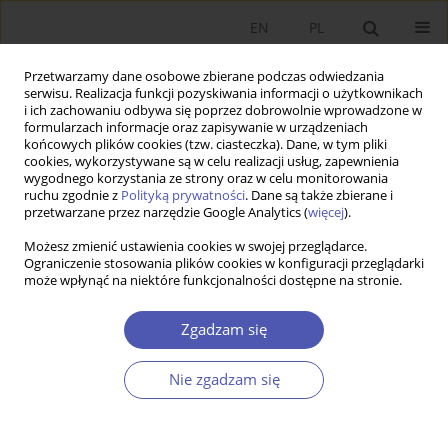
EN
PL
Przetwarzamy dane osobowe zbierane podczas odwiedzania
serwisu. Realizacja funkcji pozyskiwania informacji o użytkownikach
i ich zachowaniu odbywa się poprzez dobrowolnie wprowadzone w
formularzach informacje oraz zapisywanie w urządzeniach
końcowych plików cookies (tzw. ciasteczka). Dane, w tym pliki
cookies, wykorzystywane są w celu realizacji usług, zapewnienia
Autor
Ewa Kaliszuk
wygodnego korzystania ze strony oraz w celu monitorowania
ruchu zgodnie z
Polityką prywatności
. Dane są także zbierane i
przetwarzane przez narzędzie Google Analytics (
więcej
).
RECENZJA KSIĄŻKI
Możesz zmienić ustawienia cookies w swojej przeglądarce.
Bartosz Michalski, Międzynarodowa koordynacja
Ograniczenie stosowania plików cookies w konfiguracji przeglądarki
polityki konkurencji. Budowa ładu
może wpłynąć na niektóre funkcjonalności dostępne na stronie.
korporacyjnego w gospodarce światowej, Difin,
Warszawa 2009, s. 255
Zgadzam się
Ewa Kaliszuk
Nie zgadzam się
GNPJE 2010;242(9):109
Statystyki