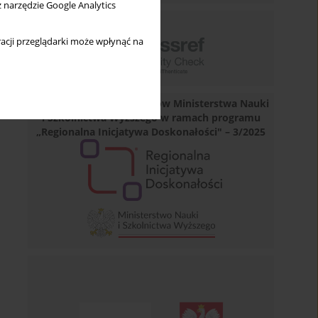
z narzędzie Google Analytics
acji przeglądarki może wpłynąć na
Dofinansowano ze środków Ministerstwa Nauki
i Szkolnictwa Wyższego w ramach programu
„Regionalna Inicjatywa Doskonałości" – 3/2025