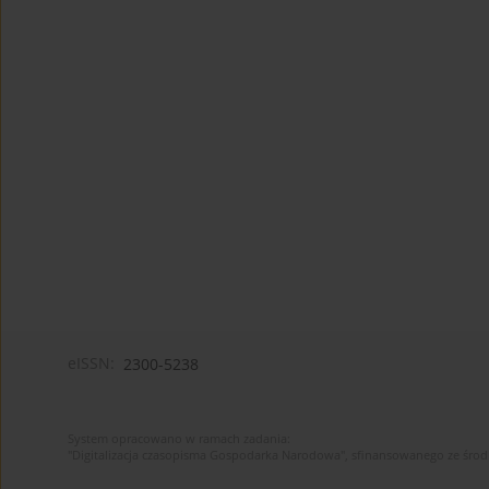
eISSN:
2300-5238
System opracowano w ramach zadania:
"Digitalizacja czasopisma Gospodarka Narodowa", sfinansowanego ze śro