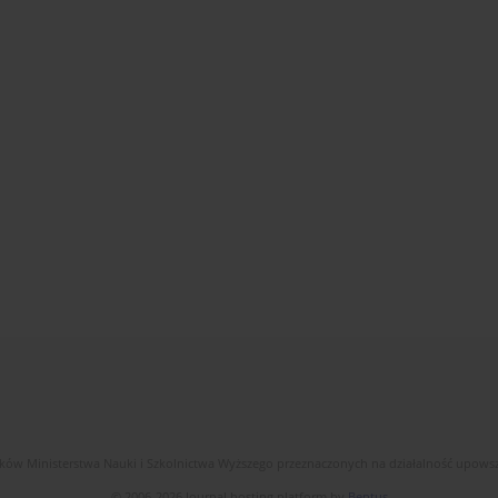
dków Ministerstwa Nauki i Szkolnictwa Wyższego przeznaczonych na działalność upow
© 2006-2026 Journal hosting platform by
Bentus