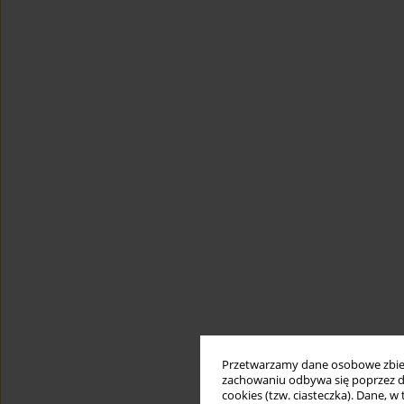
Przetwarzamy dane osobowe zbiera
zachowaniu odbywa się poprzez d
cookies (tzw. ciasteczka). Dane, w