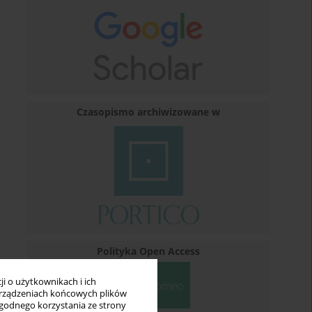
Czasopismo archiwizowane w
Polityka Open Access
i o użytkownikach i ich
rządzeniach końcowych plików
wygodnego korzystania ze strony