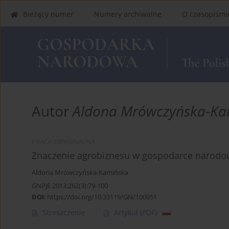
Bieżący numer
Numery archiwalne
O czasopiśmi
Autor
Aldona Mrówczyńska-Ka
PRACA ORYGINALNA
Znaczenie agrobiznesu w gospodarce narodowe
Aldona Mrówczyńska-Kamińska
GNPJE 2013;262(3):79-100
DOI
:
https://doi.org/10.33119/GN/100951
Streszczenie
Artykuł
(PDF)