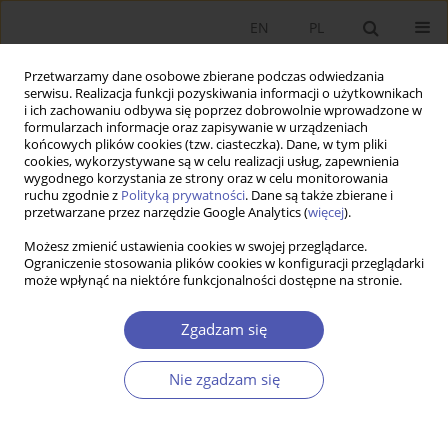
EN
PL
Przetwarzamy dane osobowe zbierane podczas odwiedzania
serwisu. Realizacja funkcji pozyskiwania informacji o użytkownikach
i ich zachowaniu odbywa się poprzez dobrowolnie wprowadzone w
formularzach informacje oraz zapisywanie w urządzeniach
końcowych plików cookies (tzw. ciasteczka). Dane, w tym pliki
cookies, wykorzystywane są w celu realizacji usług, zapewnienia
1-2/2012 vol. 253
wygodnego korzystania ze strony oraz w celu monitorowania
ruchu zgodnie z
Polityką prywatności
. Dane są także zbierane i
przetwarzane przez narzędzie Google Analytics (
więcej
).
KRÓTKA NOTATKA
Możesz zmienić ustawienia cookies w swojej przeglądarce.
Ograniczenie stosowania plików cookies w konfiguracji przeglądarki
90. rocznica utworzenia
może wpłynąć na niektóre funkcjonalności dostępne na stronie.
Towarzystwa Ekonomicznego w
Zgadzam się
Krakowie
Nie zgadzam się
Tadeusz Smuga
Więcej