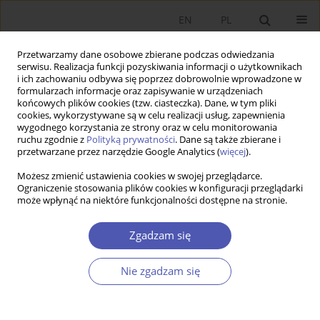
EN
PL
Przetwarzamy dane osobowe zbierane podczas odwiedzania
serwisu. Realizacja funkcji pozyskiwania informacji o użytkownikach
i ich zachowaniu odbywa się poprzez dobrowolnie wprowadzone w
formularzach informacje oraz zapisywanie w urządzeniach
końcowych plików cookies (tzw. ciasteczka). Dane, w tym pliki
cookies, wykorzystywane są w celu realizacji usług, zapewnienia
1-2/2000 vol. 157
wygodnego korzystania ze strony oraz w celu monitorowania
ruchu zgodnie z
Polityką prywatności
. Dane są także zbierane i
przetwarzane przez narzędzie Google Analytics (
więcej
).
KRÓTKA NOTATKA
Możesz zmienić ustawienia cookies w swojej przeglądarce.
Ograniczenie stosowania plików cookies w konfiguracji przeglądarki
(za styczeń i luty 2000 r.) - oprac.
może wpłynąć na niektóre funkcjonalności dostępne na stronie.
Andrzej Górski
Zgadzam się
Nie zgadzam się
Więcej
GNPJE 2000;157(1-2):89