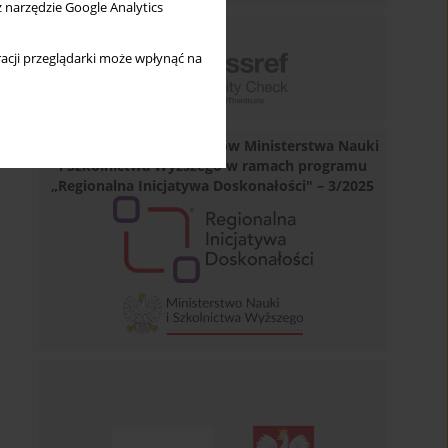
z narzędzie Google Analytics
acji przeglądarki może wpłynąć na
Dofinansowano ze środków Ministerstwa Nauki
i Szkolnictwa Wyższego w ramach programu
„Regionalna Inicjatywa Doskonałości" – 3/2025