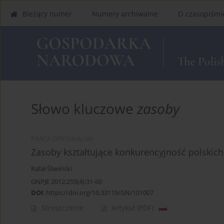
Bieżący numer
Numery archiwalne
O czasopiśmi
Słowo kluczowe
zasoby
PRACA ORYGINALNA
Zasoby kształtujące konkurencyjność polskich
Rafał Śliwiński
GNPJE 2012;255(4):31-60
DOI
:
https://doi.org/10.33119/GN/101007
Streszczenie
Artykuł
(PDF)