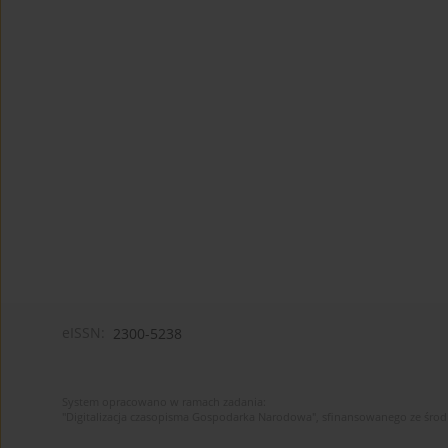
eISSN:
2300-5238
System opracowano w ramach zadania:
"Digitalizacja czasopisma Gospodarka Narodowa", sfinansowanego ze śro