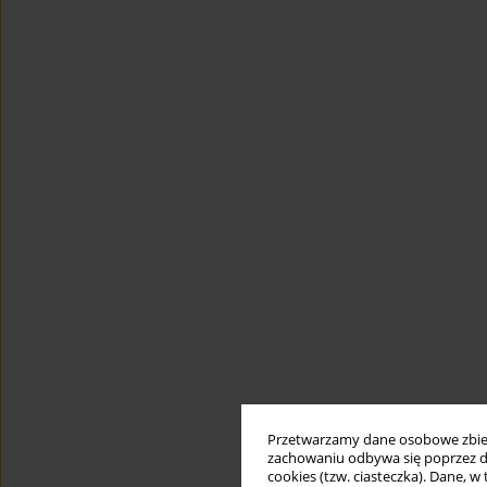
Przetwarzamy dane osobowe zbiera
zachowaniu odbywa się poprzez d
cookies (tzw. ciasteczka). Dane, w