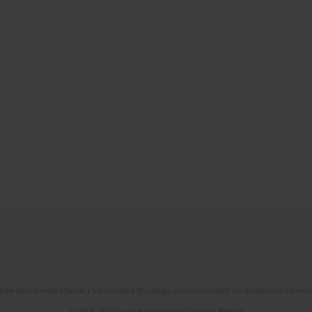
dków Ministerstwa Nauki i Szkolnictwa Wyższego przeznaczonych na działalność upow
© 2006-2026 Journal hosting platform by
Bentus