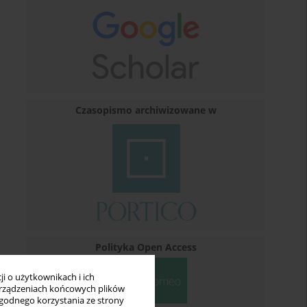
Czasopismo archiwizowane w
Polityka Open Access
i o użytkownikach i ich
rządzeniach końcowych plików
wygodnego korzystania ze strony