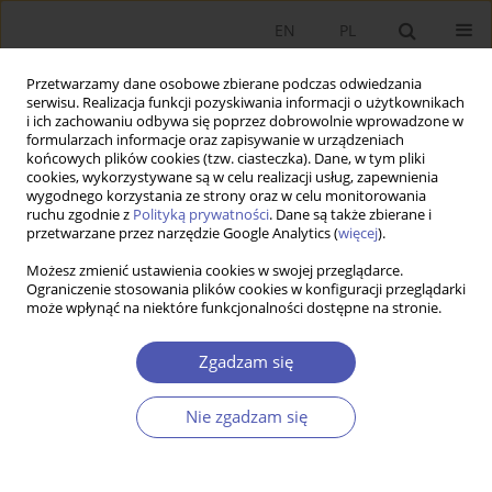
EN
PL
Przetwarzamy dane osobowe zbierane podczas odwiedzania
serwisu. Realizacja funkcji pozyskiwania informacji o użytkownikach
i ich zachowaniu odbywa się poprzez dobrowolnie wprowadzone w
formularzach informacje oraz zapisywanie w urządzeniach
końcowych plików cookies (tzw. ciasteczka). Dane, w tym pliki
cookies, wykorzystywane są w celu realizacji usług, zapewnienia
Słowo kluczowe
wspólna
wygodnego korzystania ze strony oraz w celu monitorowania
ruchu zgodnie z
Polityką prywatności
. Dane są także zbierane i
europejska polityka przemysłowa
przetwarzane przez narzędzie Google Analytics (
więcej
).
Możesz zmienić ustawienia cookies w swojej przeglądarce.
Ograniczenie stosowania plików cookies w konfiguracji przeglądarki
PRACA ORYGINALNA
może wpłynąć na niektóre funkcjonalności dostępne na stronie.
Wspólna europejska polityka przemysłowa
Zgadzam się
Janusz T. Hryniewicz
GNPJE 2013;268(11-12):49-71
Nie zgadzam się
DOI
:
https://doi.org/10.33119/GN/100940
Statystyki
Streszczenie
Artykuł
(PDF)