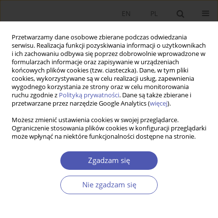
EN
PL
Przetwarzamy dane osobowe zbierane podczas odwiedzania
serwisu. Realizacja funkcji pozyskiwania informacji o użytkownikach
i ich zachowaniu odbywa się poprzez dobrowolnie wprowadzone w
formularzach informacje oraz zapisywanie w urządzeniach
końcowych plików cookies (tzw. ciasteczka). Dane, w tym pliki
cookies, wykorzystywane są w celu realizacji usług, zapewnienia
Słowo kluczowe
supply-side
wygodnego korzystania ze strony oraz w celu monitorowania
ruchu zgodnie z
Polityką prywatności
. Dane są także zbierane i
growth factors
przetwarzane przez narzędzie Google Analytics (
więcej
).
Możesz zmienić ustawienia cookies w swojej przeglądarce.
Ograniczenie stosowania plików cookies w konfiguracji przeglądarki
PRACA ORYGINALNA
może wpłynąć na niektóre funkcjonalności dostępne na stronie.
Efektywna podaż pracy a wzrost gospodarczy
Zgadzam się
Waldemar Florczak
GNPJE 2008;228(11-12):21-46
Nie zgadzam się
DOI
:
https://doi.org/10.33119/GN/101300
Statystyki
Streszczenie
Artykuł
(PDF)