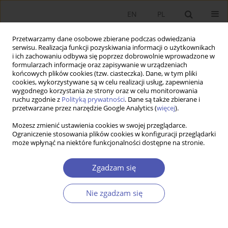
EN
PL
Przetwarzamy dane osobowe zbierane podczas odwiedzania
serwisu. Realizacja funkcji pozyskiwania informacji o użytkownikach
i ich zachowaniu odbywa się poprzez dobrowolnie wprowadzone w
formularzach informacje oraz zapisywanie w urządzeniach
końcowych plików cookies (tzw. ciasteczka). Dane, w tym pliki
cookies, wykorzystywane są w celu realizacji usług, zapewnienia
Słowo kluczowe
regiony włoskie
wygodnego korzystania ze strony oraz w celu monitorowania
ruchu zgodnie z
Polityką prywatności
. Dane są także zbierane i
przetwarzane przez narzędzie Google Analytics (
więcej
).
PRACA ORYGINALNA
Możesz zmienić ustawienia cookies w swojej przeglądarce.
Konwergencja czy dywergencja regionów
Ograniczenie stosowania plików cookies w konfiguracji przeglądarki
może wpłynąć na niektóre funkcjonalności dostępne na stronie.
włoskich?
Sławomir Pastuszka
,
Jurand Skrzypek
Zgadzam się
GNPJE 2017;288(2):101-130
DOI
:
https://doi.org/10.33119/GN/100750
Nie zgadzam się
Statystyki
Streszczenie
Artykuł
(PDF)