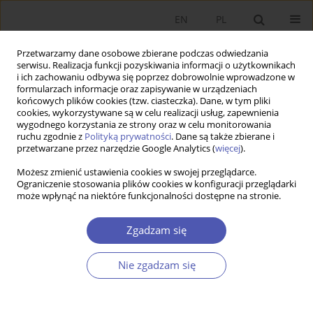
EN
PL
Przetwarzamy dane osobowe zbierane podczas odwiedzania
serwisu. Realizacja funkcji pozyskiwania informacji o użytkownikach
i ich zachowaniu odbywa się poprzez dobrowolnie wprowadzone w
formularzach informacje oraz zapisywanie w urządzeniach
końcowych plików cookies (tzw. ciasteczka). Dane, w tym pliki
cookies, wykorzystywane są w celu realizacji usług, zapewnienia
Słowo kluczowe
pure bundling
wygodnego korzystania ze strony oraz w celu monitorowania
ruchu zgodnie z
Polityką prywatności
. Dane są także zbierane i
przetwarzane przez narzędzie Google Analytics (
więcej
).
PRACA ORYGINALNA
Możesz zmienić ustawienia cookies w swojej przeglądarce.
Dyskryminacja cenowa poprzez sprzedaż
Ograniczenie stosowania plików cookies w konfiguracji przeglądarki
może wpłynąć na niektóre funkcjonalności dostępne na stronie.
pakietową
Mateusz Mokrogulski
Zgadzam się
GNPJE 2008;226(9):51-71
DOI
:
https://doi.org/10.33119/GN/101312
Nie zgadzam się
Statystyki
Streszczenie
Artykuł
(PDF)