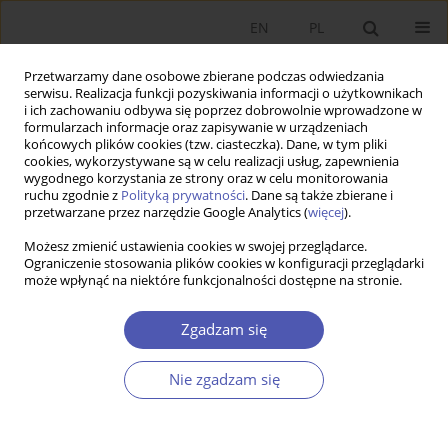
EN
PL
Przetwarzamy dane osobowe zbierane podczas odwiedzania
serwisu. Realizacja funkcji pozyskiwania informacji o użytkownikach
i ich zachowaniu odbywa się poprzez dobrowolnie wprowadzone w
formularzach informacje oraz zapisywanie w urządzeniach
końcowych plików cookies (tzw. ciasteczka). Dane, w tym pliki
cookies, wykorzystywane są w celu realizacji usług, zapewnienia
Słowo kluczowe
wygodnego korzystania ze strony oraz w celu monitorowania
ruchu zgodnie z
Polityką prywatności
. Dane są także zbierane i
międzykoreańskie stosunki
przetwarzane przez narzędzie Google Analytics (
więcej
).
gospodarcze
Możesz zmienić ustawienia cookies w swojej przeglądarce.
Ograniczenie stosowania plików cookies w konfiguracji przeglądarki
może wpłynąć na niektóre funkcjonalności dostępne na stronie.
PRACA ORYGINALNA
Zgadzam się
Stosunki gospodarcze pomiędzy Republiką Korei
a Koreańską Republiką Ludowo-Demokratyczną
Nie zgadzam się
Marta Kightley
GNPJE 2012;254(3):43-60
DOI
:
https://doi.org/10.33119/GN/101010