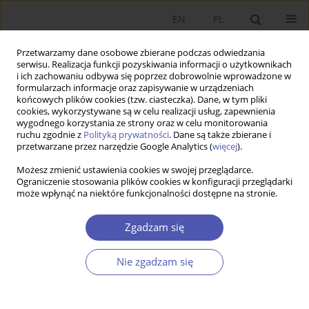
EN
PL
Przetwarzamy dane osobowe zbierane podczas odwiedzania
serwisu. Realizacja funkcji pozyskiwania informacji o użytkownikach
i ich zachowaniu odbywa się poprzez dobrowolnie wprowadzone w
formularzach informacje oraz zapisywanie w urządzeniach
końcowych plików cookies (tzw. ciasteczka). Dane, w tym pliki
cookies, wykorzystywane są w celu realizacji usług, zapewnienia
Słowo kluczowe
intra-industry
wygodnego korzystania ze strony oraz w celu monitorowania
ruchu zgodnie z
Polityką prywatności
. Dane są także zbierane i
trade
przetwarzane przez narzędzie Google Analytics (
więcej
).
Możesz zmienić ustawienia cookies w swojej przeglądarce.
PRACA ORYGINALNA
Ograniczenie stosowania plików cookies w konfiguracji przeglądarki
Wpływ przedsiębiorstw międzynarodowych na
może wpłynąć na niektóre funkcjonalności dostępne na stronie.
fragmentaryzację produkcji i handel
Zgadzam się
wewnątrzgałęziowy Polski z krajami OECD
Andrzej Cieślik
Nie zgadzam się
GNPJE 2008;227(10):1-21
DOI
:
https://doi.org/10.33119/GN/101290
Statystyki