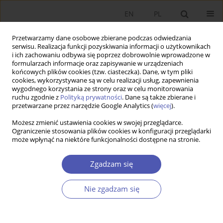
EN
PL
Przetwarzamy dane osobowe zbierane podczas odwiedzania
serwisu. Realizacja funkcji pozyskiwania informacji o użytkownikach
i ich zachowaniu odbywa się poprzez dobrowolnie wprowadzone w
formularzach informacje oraz zapisywanie w urządzeniach
końcowych plików cookies (tzw. ciasteczka). Dane, w tym pliki
cookies, wykorzystywane są w celu realizacji usług, zapewnienia
Słowo kluczowe
effective labor
wygodnego korzystania ze strony oraz w celu monitorowania
ruchu zgodnie z
Polityką prywatności
. Dane są także zbierane i
supply
przetwarzane przez narzędzie Google Analytics (
więcej
).
Możesz zmienić ustawienia cookies w swojej przeglądarce.
Ograniczenie stosowania plików cookies w konfiguracji przeglądarki
PRACA ORYGINALNA
może wpłynąć na niektóre funkcjonalności dostępne na stronie.
Efektywna podaż pracy a wzrost gospodarczy
Zgadzam się
Waldemar Florczak
GNPJE 2008;228(11-12):21-46
Nie zgadzam się
DOI
:
https://doi.org/10.33119/GN/101300
Statystyki
Streszczenie
Artykuł
(PDF)