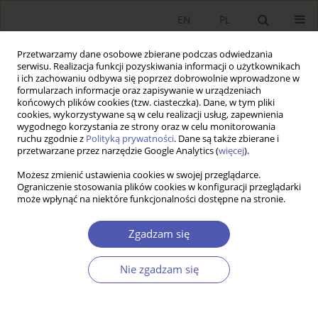
EN
PL
Przetwarzamy dane osobowe zbierane podczas odwiedzania
serwisu. Realizacja funkcji pozyskiwania informacji o użytkownikach
i ich zachowaniu odbywa się poprzez dobrowolnie wprowadzone w
formularzach informacje oraz zapisywanie w urządzeniach
końcowych plików cookies (tzw. ciasteczka). Dane, w tym pliki
cookies, wykorzystywane są w celu realizacji usług, zapewnienia
Słowo kluczowe
democratic
wygodnego korzystania ze strony oraz w celu monitorowania
ruchu zgodnie z
Polityką prywatności
. Dane są także zbierane i
index
przetwarzane przez narzędzie Google Analytics (
więcej
).
Możesz zmienić ustawienia cookies w swojej przeglądarce.
Ograniczenie stosowania plików cookies w konfiguracji przeglądarki
PRACA ORYGINALNA
może wpłynąć na niektóre funkcjonalności dostępne na stronie.
Wady i zalety wskaźnika cen towarów i usług
konsumpcyjnych – szacunki obciążenia
Zgadzam się
Aleksandra Hałka
,
Agnieszka Leszczyńska
Nie zgadzam się
GNPJE 2011;250(9):51-75
DOI
:
https://doi.org/10.33119/GN/101086
Statystyki