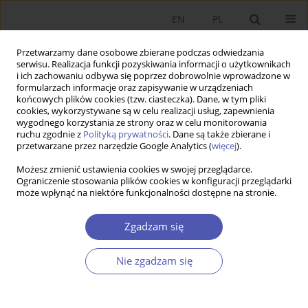
EN
PL
Przetwarzamy dane osobowe zbierane podczas odwiedzania
serwisu. Realizacja funkcji pozyskiwania informacji o użytkownikach
i ich zachowaniu odbywa się poprzez dobrowolnie wprowadzone w
formularzach informacje oraz zapisywanie w urządzeniach
końcowych plików cookies (tzw. ciasteczka). Dane, w tym pliki
cookies, wykorzystywane są w celu realizacji usług, zapewnienia
Słowo kluczowe
born globals
wygodnego korzystania ze strony oraz w celu monitorowania
ruchu zgodnie z
Polityką prywatności
. Dane są także zbierane i
przetwarzane przez narzędzie Google Analytics (
więcej
).
PRACA ORYGINALNA
Możesz zmienić ustawienia cookies w swojej przeglądarce.
Wczesne umiędzynarodowienie a wyniki
Ograniczenie stosowania plików cookies w konfiguracji przeglądarki
ekonomiczne przedsiębiorstwa
może wpłynąć na niektóre funkcjonalności dostępne na stronie.
Marzanna K. Witek-Hajduk
Zgadzam się
GNPJE 2013;268(11-12):73-92
DOI
:
https://doi.org/10.33119/GN/100950
Statystyki
Nie zgadzam się
Streszczenie
Artykuł
(PDF)