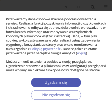
EN
PL
Przetwarzamy dane osobowe zbierane podczas odwiedzania
serwisu. Realizacja funkcji pozyskiwania informacji o użytkownikach
i ich zachowaniu odbywa się poprzez dobrowolnie wprowadzone w
formularzach informacje oraz zapisywanie w urządzeniach
końcowych plików cookies (tzw. ciasteczka). Dane, w tym pliki
cookies, wykorzystywane są w celu realizacji usług, zapewnienia
Numery archiwalne
wygodnego korzystania ze strony oraz w celu monitorowania
ruchu zgodnie z
Polityką prywatności
. Dane są także zbierane i
przetwarzane przez narzędzie Google Analytics (
więcej
).
5-6/2001 vol. 168
Możesz zmienić ustawienia cookies w swojej przeglądarce.
Ograniczenie stosowania plików cookies w konfiguracji przeglądarki
może wpłynąć na niektóre funkcjonalności dostępne na stronie.
PRACA ORYGINALNA
Poglądy przedstawicieli Klubu Gospodarki
Zgadzam się
Narodowej na problem planowania
gospodarczego w Polsce i na świecie
Nie zgadzam się
Anna Jarosz
GNPJE 2001;168(5-6):1-23
DOI
:
https://doi.org/10.33119/GN/113900