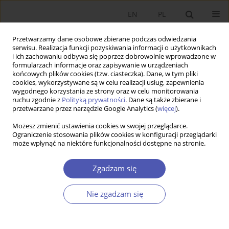
EN
PL
Przetwarzamy dane osobowe zbierane podczas odwiedzania
serwisu. Realizacja funkcji pozyskiwania informacji o użytkownikach
i ich zachowaniu odbywa się poprzez dobrowolnie wprowadzone w
formularzach informacje oraz zapisywanie w urządzeniach
końcowych plików cookies (tzw. ciasteczka). Dane, w tym pliki
cookies, wykorzystywane są w celu realizacji usług, zapewnienia
Numery archiwalne
wygodnego korzystania ze strony oraz w celu monitorowania
ruchu zgodnie z
Polityką prywatności
. Dane są także zbierane i
przetwarzane przez narzędzie Google Analytics (
więcej
).
4/2009 vol. 231
Możesz zmienić ustawienia cookies w swojej przeglądarce.
Ograniczenie stosowania plików cookies w konfiguracji przeglądarki
może wpłynąć na niektóre funkcjonalności dostępne na stronie.
PRACA ORYGINALNA
Wpływ przyjęcia euro ma międzynarodową
Zgadzam się
konkurencyjność przedsiębiorstw Wielkopolski
Marian Gorynia
,
Barbara Jankowska
,
Maciej Pietrzykowski
,
Piotr Tarka
Nie zgadzam się
GNPJE 2009;231(4):1-23
DOI
:
https://doi.org/10.33119/GN/101220
Statystyki