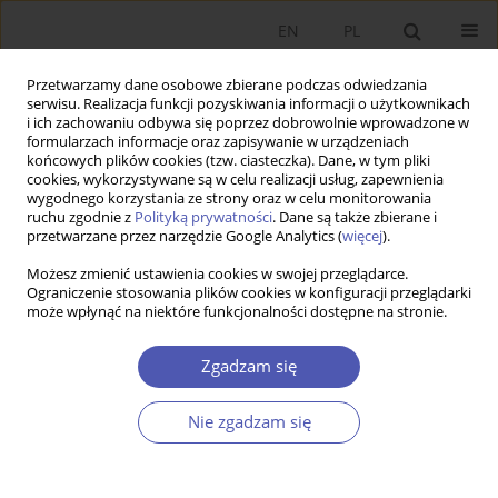
EN
PL
Przetwarzamy dane osobowe zbierane podczas odwiedzania
serwisu. Realizacja funkcji pozyskiwania informacji o użytkownikach
i ich zachowaniu odbywa się poprzez dobrowolnie wprowadzone w
formularzach informacje oraz zapisywanie w urządzeniach
końcowych plików cookies (tzw. ciasteczka). Dane, w tym pliki
cookies, wykorzystywane są w celu realizacji usług, zapewnienia
Numery archiwalne
wygodnego korzystania ze strony oraz w celu monitorowania
ruchu zgodnie z
Polityką prywatności
. Dane są także zbierane i
przetwarzane przez narzędzie Google Analytics (
więcej
).
11-12/2003 vol. 188
Możesz zmienić ustawienia cookies w swojej przeglądarce.
Ograniczenie stosowania plików cookies w konfiguracji przeglądarki
może wpłynąć na niektóre funkcjonalności dostępne na stronie.
PRACA ORYGINALNA
Próby ekonometrycznego określenia wpływu
Zgadzam się
kapitału społecznego na wzrost gospodarczy
J. Jacek Sztaudynger
Nie zgadzam się
GNPJE 2003;188(11-12):1-18
DOI
:
https://doi.org/10.33119/GN/113812
Statystyki