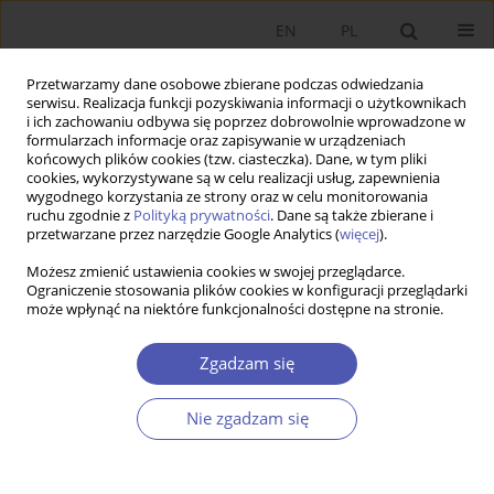
EN
PL
Przetwarzamy dane osobowe zbierane podczas odwiedzania
serwisu. Realizacja funkcji pozyskiwania informacji o użytkownikach
i ich zachowaniu odbywa się poprzez dobrowolnie wprowadzone w
formularzach informacje oraz zapisywanie w urządzeniach
końcowych plików cookies (tzw. ciasteczka). Dane, w tym pliki
cookies, wykorzystywane są w celu realizacji usług, zapewnienia
Autor
Oliwia Samelak
wygodnego korzystania ze strony oraz w celu monitorowania
ruchu zgodnie z
Polityką prywatności
. Dane są także zbierane i
przetwarzane przez narzędzie Google Analytics (
więcej
).
PRACA ORYGINALNA
Możesz zmienić ustawienia cookies w swojej przeglądarce.
Przegląd badań nad funkcjonowaniem filii
Ograniczenie stosowania plików cookies w konfiguracji przeglądarki
może wpłynąć na niektóre funkcjonalności dostępne na stronie.
korporacji transnarodowych w Polsce
Marian Gorynia
,
Oliwia Samelak
Zgadzam się
GNPJE 2013;267(10):69-91
DOI
:
https://doi.org/10.33119/GN/100947
Nie zgadzam się
Statystyki
Streszczenie
Artykuł
(PDF)