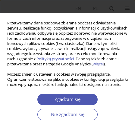
EN
PL
Przetwarzamy dane osobowe zbierane podczas odwiedzania
serwisu. Realizacja funkcji pozyskiwania informacji o użytkownikach
i ich zachowaniu odbywa się poprzez dobrowolnie wprowadzone w
formularzach informacje oraz zapisywanie w urządzeniach
końcowych plików cookies (tzw. ciasteczka). Dane, w tym pliki
cookies, wykorzystywane są w celu realizacji usług, zapewnienia
Autor
Michał Gradzewicz
wygodnego korzystania ze strony oraz w celu monitorowania
ruchu zgodnie z
Polityką prywatności
. Dane są także zbierane i
przetwarzane przez narzędzie Google Analytics (
więcej
).
PRACA ORYGINALNA
Możesz zmienić ustawienia cookies w swojej przeglądarce.
Wrażliwość zatrudnienia na zmiany PKB w Polsce
Ograniczenie stosowania plików cookies w konfiguracji przeglądarki
a elastyczność instytucji rynku pracy
może wpłynąć na niektóre funkcjonalności dostępne na stronie.
Stanisław Cichocki
,
Michał Gradzewicz
,
Joanna Tyrowicz
Zgadzam się
GNPJE 2015;278(4):91-116
DOI
:
https://doi.org/10.33119/GN/100832
Statystyki
Nie zgadzam się
Streszczenie
Artykuł
(PDF)