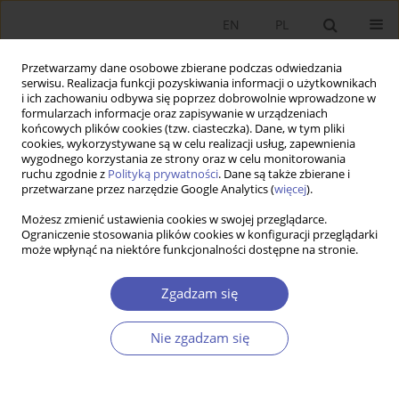
EN
PL
Przetwarzamy dane osobowe zbierane podczas odwiedzania
serwisu. Realizacja funkcji pozyskiwania informacji o użytkownikach
i ich zachowaniu odbywa się poprzez dobrowolnie wprowadzone w
formularzach informacje oraz zapisywanie w urządzeniach
końcowych plików cookies (tzw. ciasteczka). Dane, w tym pliki
cookies, wykorzystywane są w celu realizacji usług, zapewnienia
Autor
Mateusz Pipień
wygodnego korzystania ze strony oraz w celu monitorowania
ruchu zgodnie z
Polityką prywatności
. Dane są także zbierane i
przetwarzane przez narzędzie Google Analytics (
więcej
).
PRACA ORYGINALNA
Możesz zmienić ustawienia cookies w swojej przeglądarce.
Szacunki kwartalnego PKB w polskich
Ograniczenie stosowania plików cookies w konfiguracji przeglądarki
może wpłynąć na niektóre funkcjonalności dostępne na stronie.
województwach
Mateusz Pipień
,
Sylwia Roszkowska
Zgadzam się
GNPJE 2015;279(5):145-169
DOI
:
https://doi.org/10.33119/GN/100845
Nie zgadzam się
Statystyki
Streszczenie
Artykuł
(PDF)