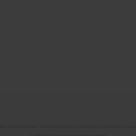
dków Ministerstwa Nauki i Szkolnictwa Wyższego przeznaczonych na działalność upow
© 2006-2026 Journal hosting platform by
Bentus