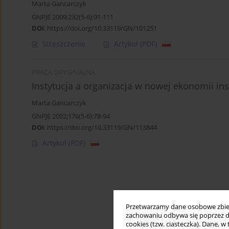
Marta Gancarczyk
GNPJE 2009;232(5-6):91-111
DOI
:
https://doi.org/10.33119/GN/101251
Streszczenie
Artykuł
(PDF)
PRACA ORYGINALNA
Instytucja a organizacja w nowej ekonomii ins
Marta Gancarczyk
GNPJE 2002;176(5-6):78-94
DOI
:
https://doi.org/10.33119/GN/113844
Artykuł
(PDF)
Przetwarzamy dane osobowe zbiera
zachowaniu odbywa się poprzez d
cookies (tzw. ciasteczka). Dane, w