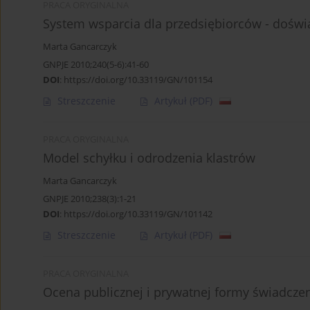
PRACA ORYGINALNA
System wsparcia dla przedsiębiorców - doświa
Marta Gancarczyk
GNPJE 2010;240(5-6):41-60
DOI
:
https://doi.org/10.33119/GN/101154
Streszczenie
Artykuł
(PDF)
PRACA ORYGINALNA
Model schyłku i odrodzenia klastrów
Marta Gancarczyk
GNPJE 2010;238(3):1-21
DOI
:
https://doi.org/10.33119/GN/101142
Streszczenie
Artykuł
(PDF)
PRACA ORYGINALNA
Ocena publicznej i prywatnej formy świadcze