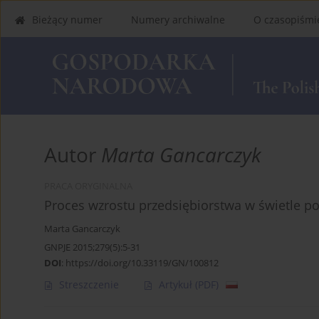
Bieżący numer
Numery archiwalne
O czasopiśmi
Autor
Marta Gancarczyk
PRACA ORYGINALNA
Proces wzrostu przedsiębiorstwa w świetle po
Marta Gancarczyk
GNPJE 2015;279(5):5-31
DOI
:
https://doi.org/10.33119/GN/100812
Streszczenie
Artykuł
(PDF)