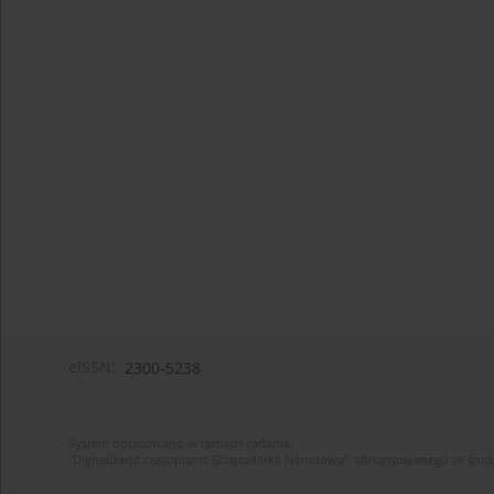
eISSN:
2300-5238
System opracowano w ramach zadania:
"Digitalizacja czasopisma Gospodarka Narodowa", sfinansowanego ze śro