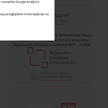
z narzędzie Google Analytics
acji przeglądarki może wpłynąć na
Dofinansowano ze środków Ministerstwa Nauki
i Szkolnictwa Wyższego w ramach programu
„Regionalna Inicjatywa Doskonałości" – 3/2025