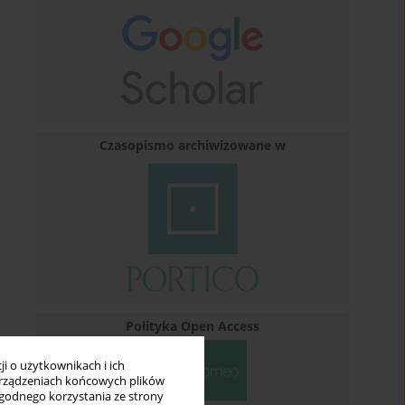
Czasopismo archiwizowane w
Polityka Open Access
i o użytkownikach i ich
rządzeniach końcowych plików
wygodnego korzystania ze strony