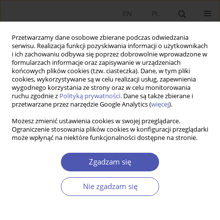
EN
PL
Przetwarzamy dane osobowe zbierane podczas odwiedzania
serwisu. Realizacja funkcji pozyskiwania informacji o użytkownikach
i ich zachowaniu odbywa się poprzez dobrowolnie wprowadzone w
formularzach informacje oraz zapisywanie w urządzeniach
końcowych plików cookies (tzw. ciasteczka). Dane, w tym pliki
cookies, wykorzystywane są w celu realizacji usług, zapewnienia
Autor
John Bradley
wygodnego korzystania ze strony oraz w celu monitorowania
ruchu zgodnie z
Polityką prywatności
. Dane są także zbierane i
przetwarzane przez narzędzie Google Analytics (
więcej
).
PRACA ORYGINALNA
Możesz zmienić ustawienia cookies w swojej przeglądarce.
National and Regional Development Policy:
Ograniczenie stosowania plików cookies w konfiguracji przeglądarki
Comparing Ireland and Poland
może wpłynąć na niektóre funkcjonalności dostępne na stronie.
John Bradley
Zgadzam się
GNPJE 2008;221(1-2):1-15
DOI
:
https://doi.org/10.33119/GN/101296
Statystyki
Nie zgadzam się
Streszczenie
Artykuł
(PDF)