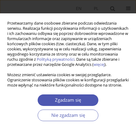
EN
PL
Przetwarzamy dane osobowe zbierane podczas odwiedzania
serwisu. Realizacja funkcji pozyskiwania informacji o użytkownikach
i ich zachowaniu odbywa się poprzez dobrowolnie wprowadzone w
formularzach informacje oraz zapisywanie w urządzeniach
końcowych plików cookies (tzw. ciasteczka). Dane, w tym pliki
cookies, wykorzystywane są w celu realizacji usług, zapewnienia
Autor
Janusz Korol
wygodnego korzystania ze strony oraz w celu monitorowania
ruchu zgodnie z
Polityką prywatności
. Dane są także zbierane i
przetwarzane przez narzędzie Google Analytics (
więcej
).
PRACA ORYGINALNA
Możesz zmienić ustawienia cookies w swojej przeglądarce.
Ocena zrównoważonego rozwoju regionalnego w
Ograniczenie stosowania plików cookies w konfiguracji przeglądarki
może wpłynąć na niektóre funkcjonalności dostępne na stronie.
Polsce w latach 1998-2005
Janusz Korol
Zgadzam się
GNPJE 2008;225(7-8):81-98
DOI
:
https://doi.org/10.33119/GN/101322
Nie zgadzam się
Statystyki
Streszczenie
Artykuł
(PDF)