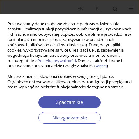
EN
PL
Przetwarzamy dane osobowe zbierane podczas odwiedzania
serwisu. Realizacja funkcji pozyskiwania informacji o użytkownikach
i ich zachowaniu odbywa się poprzez dobrowolnie wprowadzone w
formularzach informacje oraz zapisywanie w urządzeniach
końcowych plików cookies (tzw. ciasteczka). Dane, w tym pliki
cookies, wykorzystywane są w celu realizacji usług, zapewnienia
Autor
Eugeniusz Wojciechowski
wygodnego korzystania ze strony oraz w celu monitorowania
ruchu zgodnie z
Polityką prywatności
. Dane są także zbierane i
przetwarzane przez narzędzie Google Analytics (
więcej
).
PRACA ORYGINALNA
Możesz zmienić ustawienia cookies w swojej przeglądarce.
Pomiar jakości rządzenia
Ograniczenie stosowania plików cookies w konfiguracji przeglądarki
może wpłynąć na niektóre funkcjonalności dostępne na stronie.
Eugeniusz Wojciechowski
,
Aldona Podgórniak-Krzykacz
GNPJE 2008;222(3):19-38
Zgadzam się
DOI
:
https://doi.org/10.33119/GN/101299
Statystyki
Nie zgadzam się
Streszczenie
Artykuł
(PDF)