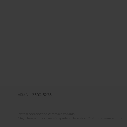
eISSN:
2300-5238
System opracowano w ramach zadania:
"Digitalizacja czasopisma Gospodarka Narodowa", sfinansowanego ze śro