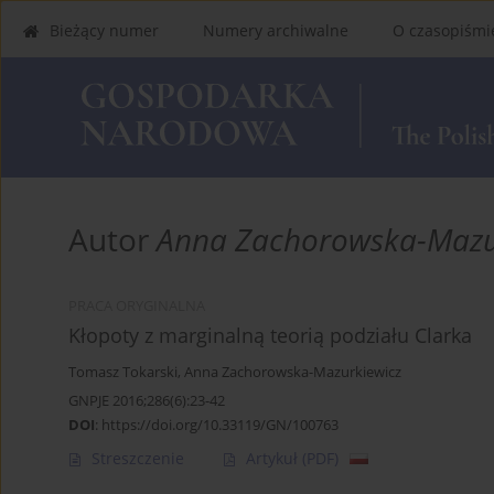
Bieżący numer
Numery archiwalne
O czasopiśmi
Autor
Anna Zachorowska-Mazu
PRACA ORYGINALNA
Kłopoty z marginalną teorią podziału Clarka
Tomasz Tokarski
,
Anna Zachorowska-Mazurkiewicz
GNPJE 2016;286(6):23-42
DOI
:
https://doi.org/10.33119/GN/100763
Streszczenie
Artykuł
(PDF)