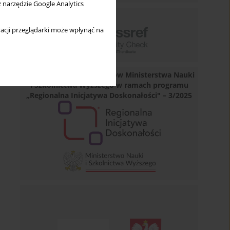
z narzędzie Google Analytics
acji przeglądarki może wpłynąć na
Dofinansowano ze środków Ministerstwa Nauki
i Szkolnictwa Wyższego w ramach programu
„Regionalna Inicjatywa Doskonałości" – 3/2025