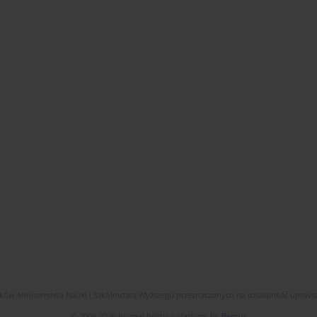
dków Ministerstwa Nauki i Szkolnictwa Wyższego przeznaczonych na działalność upow
© 2006-2026 Journal hosting platform by
Bentus