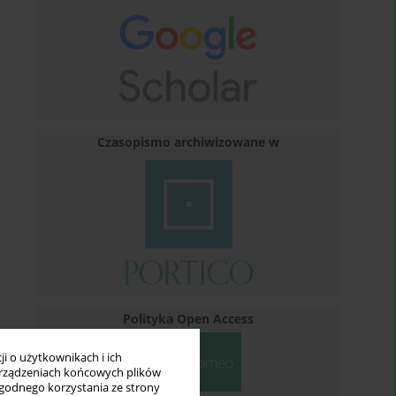
Czasopismo archiwizowane w
Polityka Open Access
i o użytkownikach i ich
rządzeniach końcowych plików
wygodnego korzystania ze strony