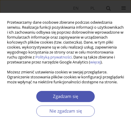
EN
PL
Przetwarzamy dane osobowe zbierane podczas odwiedzania
serwisu. Realizacja funkcji pozyskiwania informacji o użytkownikach
i ich zachowaniu odbywa się poprzez dobrowolnie wprowadzone w
formularzach informacje oraz zapisywanie w urządzeniach
końcowych plików cookies (tzw. ciasteczka). Dane, w tym pliki
cookies, wykorzystywane są w celu realizacji usług, zapewnienia
Autor
Łukasz Marć
wygodnego korzystania ze strony oraz w celu monitorowania
ruchu zgodnie z
Polityką prywatności
. Dane są także zbierane i
przetwarzane przez narzędzie Google Analytics (
więcej
).
PRACA ORYGINALNA
Możesz zmienić ustawienia cookies w swojej przeglądarce.
Produktywność czynników w krajach OECD
Ograniczenie stosowania plików cookies w konfiguracji przeglądarki
może wpłynąć na niektóre funkcjonalności dostępne na stronie.
Jakub Growiec
,
Łukasz Marć
GNPJE 2009;234(9):23-47
Zgadzam się
DOI
:
https://doi.org/10.33119/GN/101225
Statystyki
Nie zgadzam się
Streszczenie
Artykuł
(PDF)