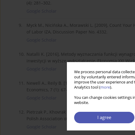
(4): 281–302.
Google Scholar
9.
Myck M., Nicińska A., Morawski L. [2009], Count Your H
of Labor IZA, Discussion Paper No. 4332.
Google Scholar
10.
Natalli K. [2016], Metody wyznaczania funkcji wynag
inwestycji w wyższe wykształcenie, Ekonomia XXI Wie
Google Scholar
We process personal data collected
out by voluntarily entered informa
improve the user experience and t
11.
Newell A., Reily B. [1999], Rates of return to educatio
Analytics tool (
more
).
Economics, 7 (1): 67–84.
You can change cookies settings in
Google Scholar
website.
12.
Pietrzak P., Khovrak I., [2019], Market valuation of gr
I agree
Polish Association of Agricultural and Agribusiness Ec
Google Scholar