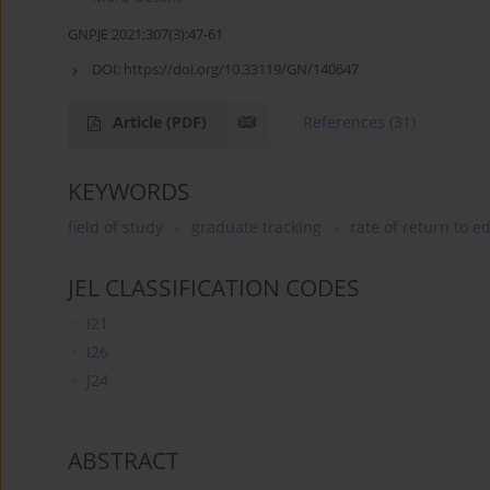
GNPJE 2021;307(3):47-61
DOI:
https://doi.org/10.33119/GN/140647
Article
(PDF)
References
(31)
KEYWORDS
field of study
graduate tracking
rate of return to e
JEL CLASSIFICATION CODES
I21
I26
J24
ABSTRACT