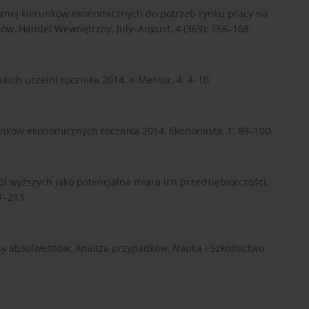
cznej kierunków ekonomicznych do potrzeb rynku pracy na
w, Handel Wewnętrzny, July–August, 4 (369): 156–168.
ich uczelni rocznika 2014, e-Mentor, 4: 4–10.
nków ekonomicznych rocznika 2014, Ekonomista, 1: 89–100.
ł wyższych jako potencjalna miara ich przedsiębiorczości,
1–213.
osy absolwentów. Analiza przypadków, Nauka i Szkolnictwo