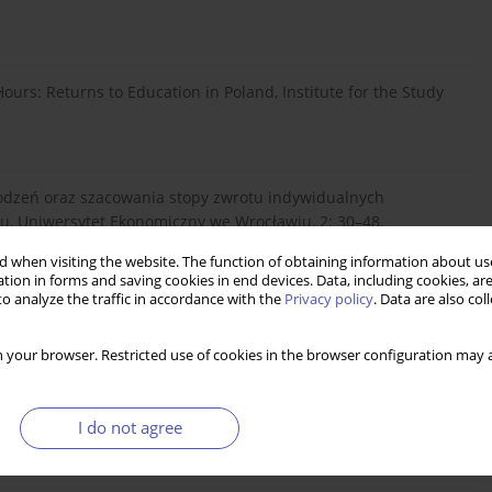
ours: Returns to Education in Poland, Institute for the Study
rodzeń oraz szacowania stopy zwrotu indywidualnych
ku, Uniwersytet Ekonomiczny we Wrocławiu, 2: 30–48.
 when visiting the website. The function of obtaining information about use
tion in forms and saving cookies in end devices. Data, including cookies, are
o analyze the traffic in accordance with the
Privacy policy
. Data are also co
nal qualifications in the transitional economies, Education
 your browser. Restricted use of cookies in the browser configuration may a
aduates with agricultural degrees in Poland, Annals of the
I do not agree
onomists, XXI (3): 341–351.