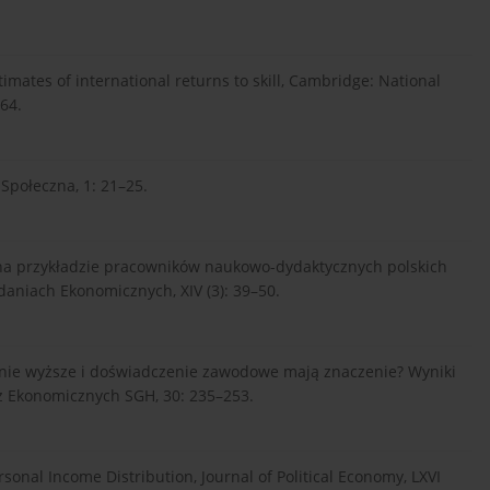
timates of international returns to skill, Cambridge: National
64.
 Społeczna, 1: 21–25.
 na przykładzie pracowników naukowo-dydaktycznych polskich
aniach Ekonomicznych, XIV (3): 39–50.
cenie wyższe i doświadczenie zawodowe mają znaczenie? Wyniki
iz Ekonomicznych SGH, 30: 235–253.
sonal Income Distribution, Journal of Political Economy, LXVI