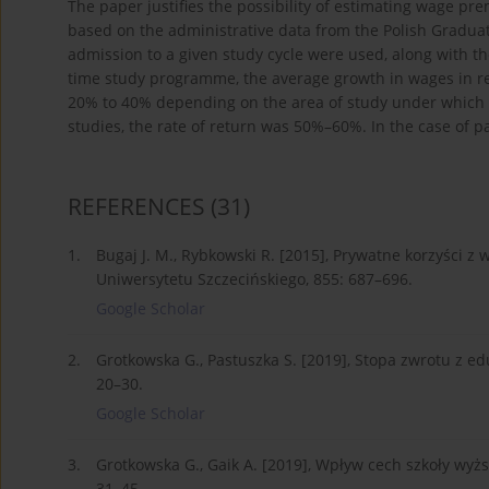
The paper justifies the possibility of estimating wage p
based on the administrative data from the Polish Gradua
admission to a given study cycle were used, along with the 
time study programme, the average growth in wages in re
20% to 40% depending on the area of study under which a g
studies, the rate of return was 50%–60%. In the case of p
REFERENCES
(31)
1.
Bugaj J. M., Rybkowski R. [2015], Prywatne korzyści z
Uniwersytetu Szczecińskiego, 855: 687–696.
Google Scholar
2.
Grotkowska G., Pastuszka S. [2019], Stopa zwrotu z ed
20–30.
Google Scholar
3.
Grotkowska G., Gaik A. [2019], Wpływ cech szkoły wyż
31–45.