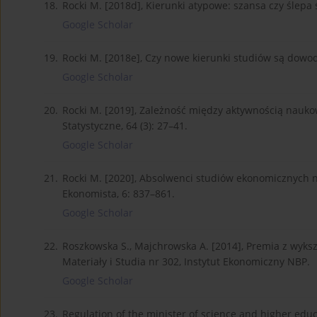
18.
Rocki M. [2018d], Kierunki atypowe: szansa czy ślepa ś
Google Scholar
19.
Rocki M. [2018e], Czy nowe kierunki studiów są dowo
Google Scholar
20.
Rocki M. [2019], Zależność między aktywnością nauko
Statystyczne, 64 (3): 27–41.
Google Scholar
21.
Rocki M. [2020], Absolwenci studiów ekonomicznych na
Ekonomista, 6: 837–861.
Google Scholar
22.
Roszkowska S., Majchrowska A. [2014], Premia z wyks
Materiały i Studia nr 302, Instytut Ekonomiczny NBP.
Google Scholar
23.
Regulation of the minister of science and higher educat