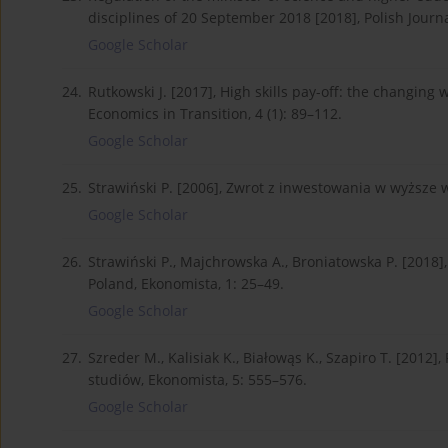
disciplines of 20 September 2018 [2018], Polish Journa
Google Scholar
24.
Rutkowski J. [2017], High skills pay-off: the changing
Economics in Transition, 4 (1): 89–112.
Google Scholar
25.
Strawiński P. [2006], Zwrot z inwestowania w wyższe w
Google Scholar
26.
Strawiński P., Majchrowska A., Broniatowska P. [2018]
Poland, Ekonomista, 1: 25–49.
Google Scholar
27.
Szreder M., Kalisiak K., Białowąs K., Szapiro T. [201
studiów, Ekonomista, 5: 555–576.
Google Scholar