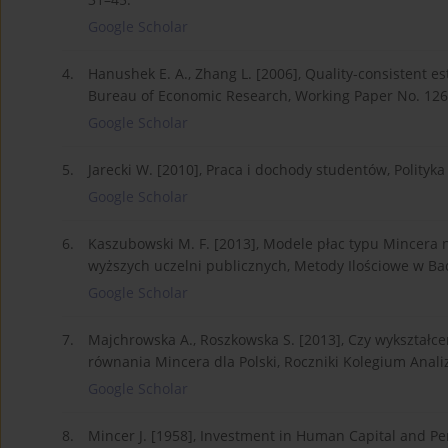
Google Scholar
4.
Hanushek E. A., Zhang L. [2006], Quality-consistent es
Bureau of Economic Research, Working Paper No. 126
Google Scholar
5.
Jarecki W. [2010], Praca i dochody studentów, Polityka
Google Scholar
6.
Kaszubowski M. F. [2013], Modele płac typu Mincera
wyższych uczelni publicznych, Metody Ilościowe w Bad
Google Scholar
7.
Majchrowska A., Roszkowska S. [2013], Czy wykształ
równania Mincera dla Polski, Roczniki Kolegium Anal
Google Scholar
8.
Mincer J. [1958], Investment in Human Capital and Per