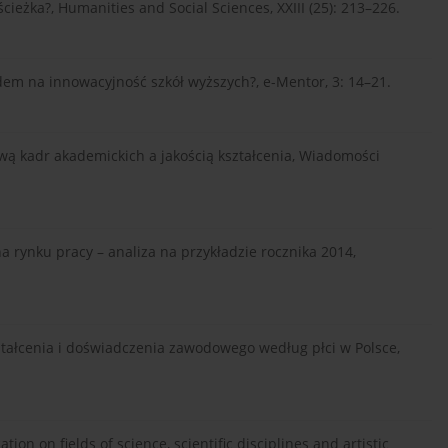
cieżka?, Humanities and Social Sciences, XXIII (25): 213–226.
dem na innowacyjność szkół wyższych?, e-Mentor, 3: 14–21.
wą kadr akademickich a jakością kształcenia, Wiadomości
 rynku pracy – analiza na przykładzie rocznika 2014,
ztałcenia i doświadczenia zawodowego według płci w Polsce,
ion on fields of science, scientific disciplines and artistic