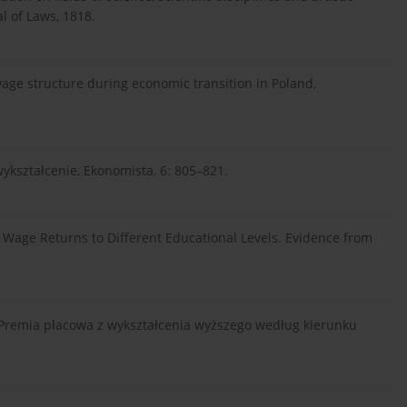
l of Laws, 1818.
 wage structure during economic transition in Poland,
ykształcenie, Ekonomista, 6: 805–821.
, Wage Returns to Different Educational Levels. Evidence from
2], Premia płacowa z wykształcenia wyższego według kierunku